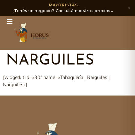
MAYORISTAS
×
¿Tenés un negocio? Consultá nuestros precios
→
NARGUILES
[widgetkit id=»30″ name=»Tabaquería | Narguiles |
Narguiles»]