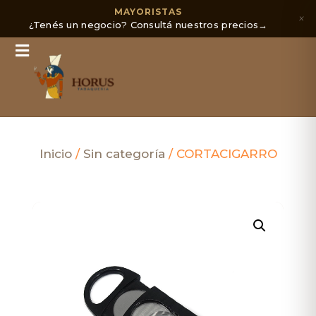
MAYORISTAS
×
¿Tenés un negocio? Consultá nuestros precios
→
Inicio
/
Sin categoría
/ CORTACIGARRO