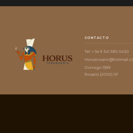
CONTACTO
Tel: + 54 9 341 380 0430
Horusrosario@hotmail.
Dorrego 1599
Rosario (2000) SF