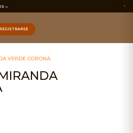
×
os
→
REGISTRARSE
NDA VERDE CORONA
 MIRANDA
A