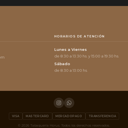
HORARIOS DE ATENCIÓN
Lunes a Viernes
de 8:30 a 13:30 hs. y 15:00 a 19:30 hs.
com
Sábado
de 8:30 a 13:00 hs.
VISA
MASTERCARD
MERCADOPAGO
TRANSFERENCIA
© 2026 Tabaquería Horus. Todos los derechos reservados.