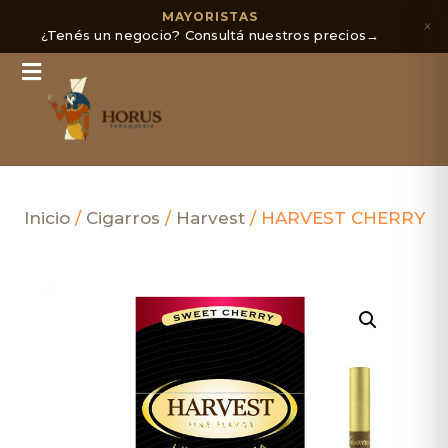
MAYORISTAS
×
¿Tenés un negocio? Consultá nuestros precios
→
Inicio
/
Cigarros
/
Harvest
/ HARVEST CHERRY