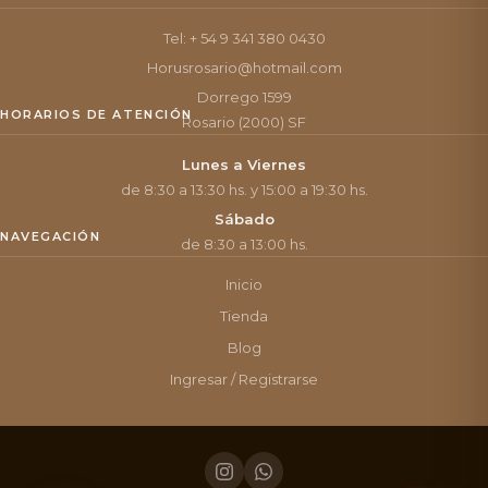
Tel: + 54 9 341 380 0430
Horusrosario@hotmail.com
Dorrego 1599
HORARIOS DE ATENCIÓN
Rosario (2000) SF
Lunes a Viernes
de 8:30 a 13:30 hs. y 15:00 a 19:30 hs.
Sábado
NAVEGACIÓN
de 8:30 a 13:00 hs.
Inicio
Tienda
Blog
Ingresar / Registrarse