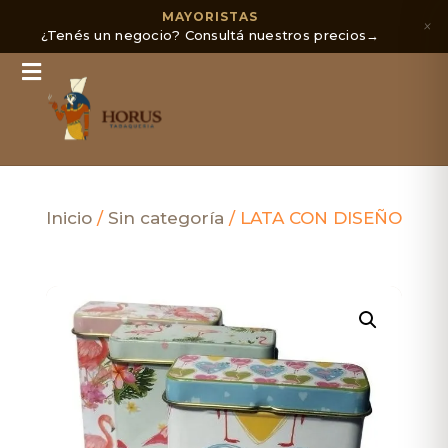
MAYORISTAS
×
¿Tenés un negocio? Consultá nuestros precios
→
Inicio
/
Sin categoría
/ LATA CON DISEÑO