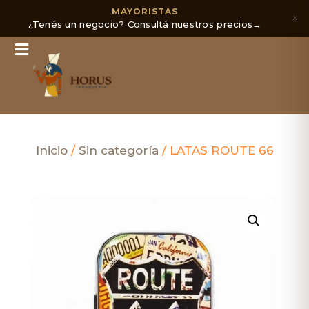
MAYORISTAS
×
¿Tenés un negocio? Consultá nuestros precios
→
Inicio
/
Sin categoría
/ LATAS ROUTE 66