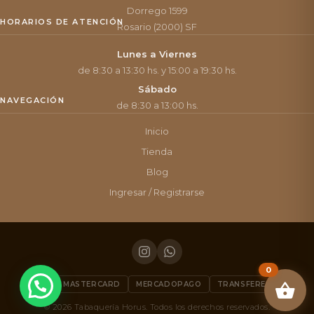
Dorrego 1599
HORARIOS DE ATENCIÓN
Rosario (2000) SF
Lunes a Viernes
de 8:30 a 13:30 hs. y 15:00 a 19:30 hs.
Sábado
NAVEGACIÓN
de 8:30 a 13:00 hs.
Inicio
Tienda
Blog
Ingresar / Registrarse
0
VISA
MASTERCARD
MERCADOPAGO
TRANSFERENCIA
© 2026 Tabaquería Horus. Todos los derechos reservados.