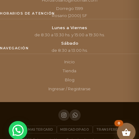
Dorrego 1599
HORARIOS DE ATENCIÓN
Rosario (2000) SF
Lunes a Viernes
de 8:30 a 13:30 hs. y 15:00 a 19:30 hs.
Sábado
NAVEGACIÓN
de 8:30 a 13:00 hs.
Inicio
Tienda
Blog
Ingresar / Registrarse
0
VISA
MASTERCARD
MERCADOPAGO
TRANSFERENCIA