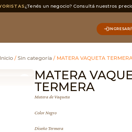
¿Tenés un negocio? Consultá nuestros preci
YORISTAS
INGRESAR/
Inicio
/
Sin categoría
/ MATERA VAQUETA TERMER
MATERA VAQU
TERMERA
Matera de Vaqueta
Color Negro
Diseño Termera