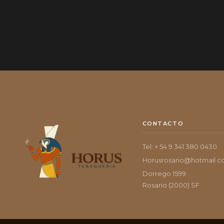
CONTACTO
Tel: + 54 9 341 380 0430
Horusrosario@hotmail.
Dorrego 1599
Rosario (2000) SF