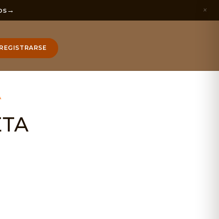
×
os
→
REGISTRARSE
A
ETA