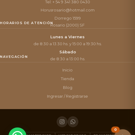
Tel: + 54 9 341 380 0430
Horusrosario@hotmail.com
Dorrego 1599
HORARIOS DE ATENCIÓN
Rosario (2000) SF
Lunes a Viernes
de 8:30 a 13:30 hs. y 15:00 a 19:30 hs.
Sábado
NAVEGACIÓN
de 8:30 a 13:00 hs.
Inicio
Tienda
Blog
Ingresar / Registrarse
0