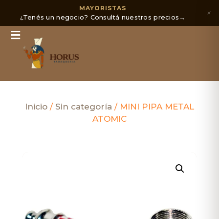
MAYORISTAS
×
¿Tenés un negocio? Consultá nuestros precios
→
Inicio
/
Sin categoría
/ MINI PIPA METAL
ATOMIC