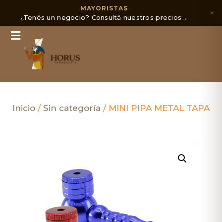
MAYORISTAS
×
¿Tenés un negocio? Consultá nuestros precios
→
Inicio
/
Sin categoría
/ MINI PIPA METAL TAPA