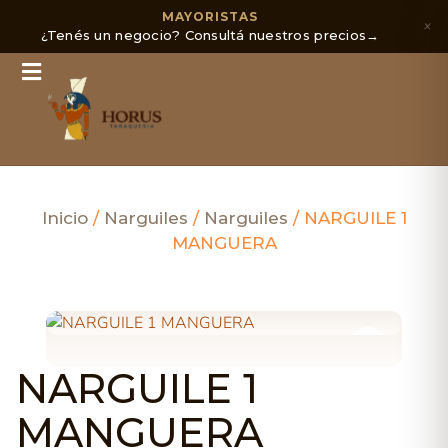
MAYORISTAS
×
¿Tenés un negocio? Consultá nuestros precios
→
Inicio
/
Narguiles
/
Narguiles
/ NARGUILE 1
MANGUERA
NARGUILE 1
MANGUERA