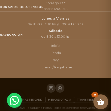
Dorrego 1599
HORARIOS DE ATENCIÓN
Rosario (2000) SF
Lunes a Viernes
de 8:30 a 13:30 hs. y 15:00 a 19:30 hs.
Sábado
NAVEGACIÓN
de 8:30 a 13:00 hs.
Inicio
Tienda
Blog
Ingresar / Registrarse
0
VISA
MASTERCARD
MERCADOPAGO
TRANSFERENCIA
© 2026 Tabaquería Horus. Todos los derechos reservados.