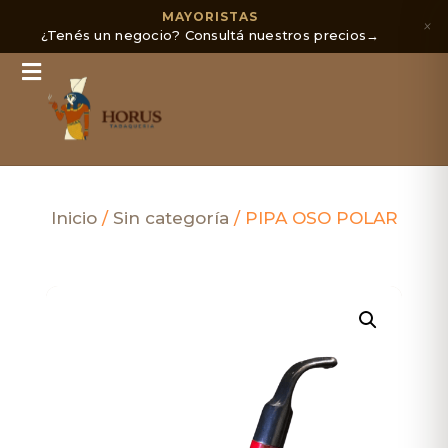
MAYORISTAS
×
¿Tenés un negocio? Consultá nuestros precios
→
Inicio
/
Sin categoría
/ PIPA OSO POLAR