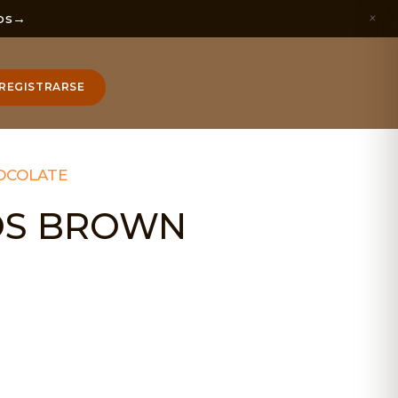
×
os
→
REGISTRARSE
OCOLATE
NOS BROWN