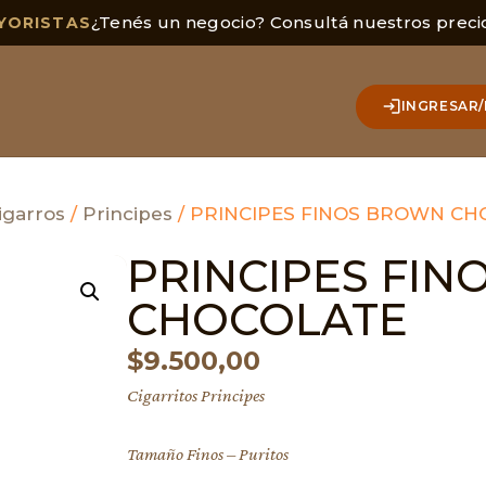
¿Tenés un negocio? Consultá nuestros preci
YORISTAS
INGRESAR/
igarros
/
Principes
/ PRINCIPES FINOS BROWN CH
PRINCIPES FI
CHOCOLATE
$
9.500,00
Cigarritos Principes
Tamaño Finos – Puritos