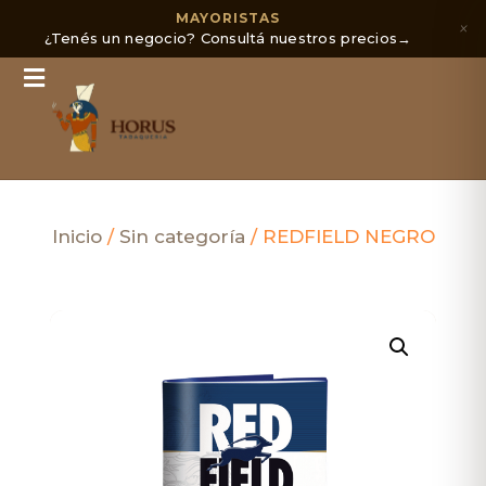
MAYORISTAS
×
¿Tenés un negocio? Consultá nuestros precios
→
Inicio
/
Sin categoría
/ REDFIELD NEGRO