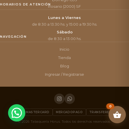
HORARIOS DE ATENCIÓN
Rosario (2000) SF
Lunes a Viernes
de 8:30 a 13:30 hs. y 15:00 a 19:30 hs.
Sábado
NAVEGACIÓN
de 8:30 a 13:00 hs.
Inicio
Tienda
Blog
Ingresar / Registrarse
0
VISA
MASTERCARD
MERCADOPAGO
TRANSFERENCIA
© 2026 Tabaquería Horus. Todos los derechos reservados.