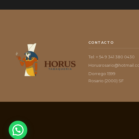
CONTACTO
Tel: + 54 9 341 380 0430
Horusrosario@hotmail.
Dorrego 1599
Rosario (2000) SF