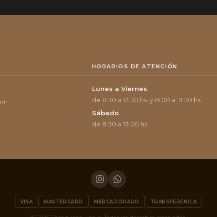
HORARIOS DE ATENCIÓN
Lunes a Viernes
de 8:30 a 13:30 hs. y 15:00 a 19:30 hs.
com
Sábado
de 8:30 a 13:00 hs.
VISA
MASTERCARD
MERCADOPAGO
TRANSFERENCIA