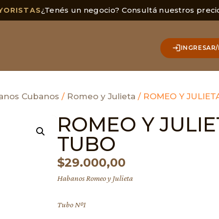
¿Tenés un negocio? Consultá nuestros preci
YORISTAS
INGRESAR/
anos Cubanos
/
Romeo y Julieta
/ ROMEO Y JULIET
ROMEO Y JULIET
TUBO
$
29.000,00
Habanos Romeo y Julieta
Tubo Nº1