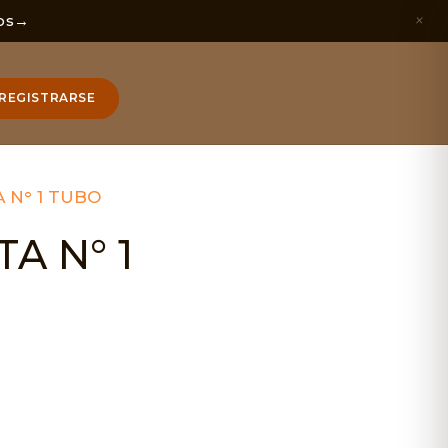
×
os
→
REGISTRARSE
A N° 1 TUBO
A N° 1