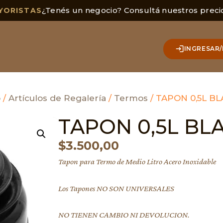
¿Tenés un negocio? Consultá nuestros preci
YORISTAS
INGRESAR/
o
/
Artículos de Regalería
/
Termos
/ TAPON 0,5L B
TAPON 0,5L BL
$
3.500,00
Tapon para Termo de Medio Litro Acero Inoxidable
Los Tapones NO SON UNIVERSALES
NO TIENEN CAMBIO NI DEVOLUCION.