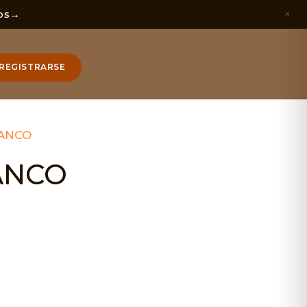
×
os
→
REGISTRARSE
LANCO
ANCO