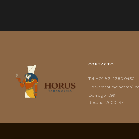
CONTACTO
Tel: + 54 9 341 380 0430
Horusrosario@hotmail.
Dorrego 1599
Rosario (2000) SF