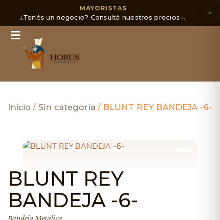
MAYORISTAS
×
¿Tenés un negocio? Consultá nuestros precios
→
Inicio
/
Sin categoría
/ BLUNT REY BANDEJA -6-
BLUNT REY
BANDEJA -6-
Bandeja Metalica