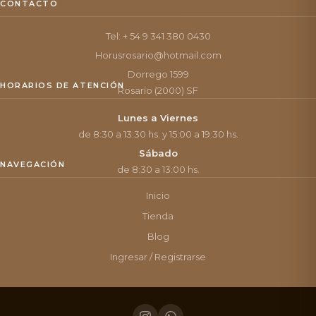
CONTACTO
Tel: + 54 9 341 380 0430
Horusrosario@hotmail.com
Dorrego 1599
HORARIOS DE ATENCIÓN
Rosario (2000) SF
Lunes a Viernes
de 8:30 a 13:30 hs. y 15:00 a 19:30 hs.
Sábado
NAVEGACIÓN
de 8:30 a 13:00 hs.
Inicio
Tienda
Blog
Ingresar / Registrarse