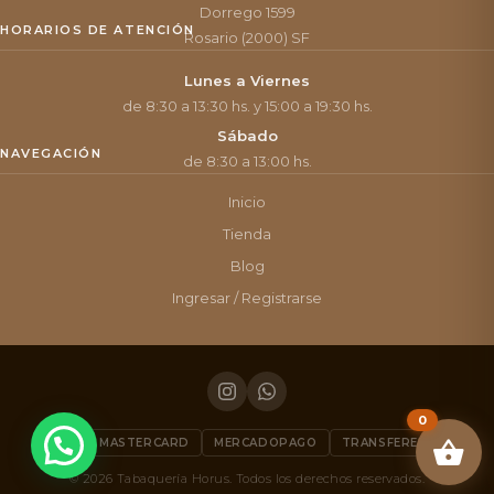
Dorrego 1599
HORARIOS DE ATENCIÓN
Rosario (2000) SF
Lunes a Viernes
de 8:30 a 13:30 hs. y 15:00 a 19:30 hs.
Sábado
NAVEGACIÓN
de 8:30 a 13:00 hs.
Inicio
Tienda
Blog
Ingresar / Registrarse
0
VISA
MASTERCARD
MERCADOPAGO
TRANSFERENCIA
© 2026 Tabaquería Horus. Todos los derechos reservados.