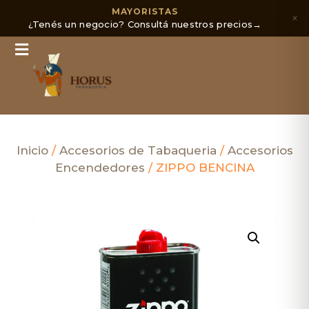
MAYORISTAS
×
¿Tenés un negocio? Consultá nuestros precios
→
Inicio
/
Accesorios de Tabaqueria
/
Accesorios
Encendedores
/ ZIPPO BENCINA