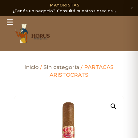
MAYORISTAS
×
¿Tenés un negocio? Consultá nuestros precios
→
Inicio
/
Sin categoría
/ PARTAGAS
ARISTOCRATS