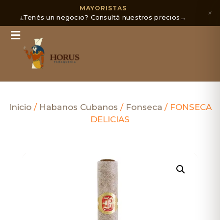
MAYORISTAS
×
¿Tenés un negocio? Consultá nuestros precios
→
Inicio
/
Habanos Cubanos
/
Fonseca
/ FONSECA
DELICIAS