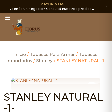
MAYORISTAS
×
¿Tenés un negocio? Consultá nuestros precios
→
Inicio
/
Tabacos Para Armar
/
Tabacos
Importados
/
Stanley
/ STANLEY NATURAL -1-
STANLEY NATURAL
-1-