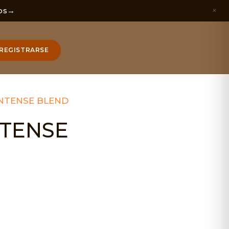
×
os
→
REGISTRARSE
INTENSE BLEND
NTENSE