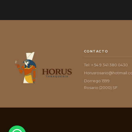
CONTACTO
Tel: + 54 9 341 380 0430
Horusrosario@hotmail.
Dorrego 1599
Rosario (2000) SF