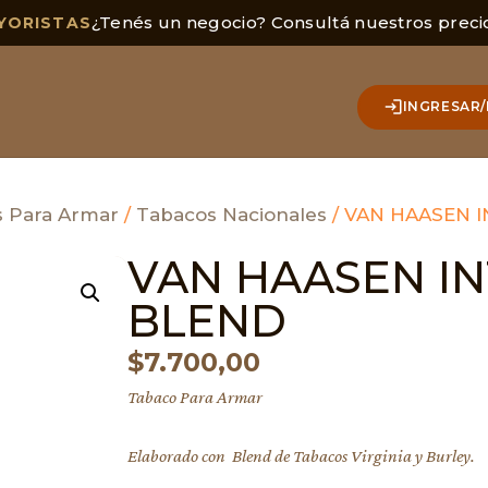
¿Tenés un negocio? Consultá nuestros preci
YORISTAS
INGRESAR/
 Para Armar
/
Tabacos Nacionales
/ VAN HAASEN 
VAN HAASEN I
BLEND
$
7.700,00
Tabaco Para Armar
Elaborado con Blend de Tabacos Virginia y Burley.