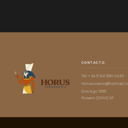
CONTACTO
Tel: + 54 9 341 380 0430
Horusrosario@hotmail.
Dorrego 1599
Rosario (2000) SF