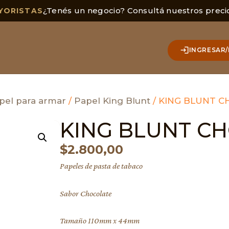
¿Tenés un negocio? Consultá nuestros preci
YORISTAS
INGRESAR/
pel para armar
/
Papel King Blunt
/ KING BLUNT C
KING BLUNT C
$
2.800,00
Papeles de pasta de tabaco
Sabor Chocolate
Tamaño 110mm x 44mm