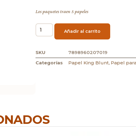
Los paquetes traen 5 papeles
Añadir al carrito
SKU
7898960207019
Categorías
Papel King Blunt
,
Papel par
IONADOS