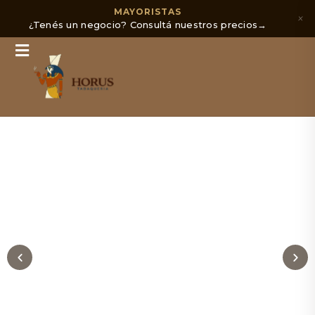
MAYORISTAS
×
¿Tenés un negocio? Consultá nuestros precios
→