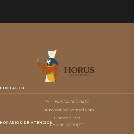
CONTACTO
Tel: + 54 9 341 380 0430
Horusrosario@hotmail.com
Dorrego 1599
HORARIOS DE ATENCIÓN
Rosario (2000) SF