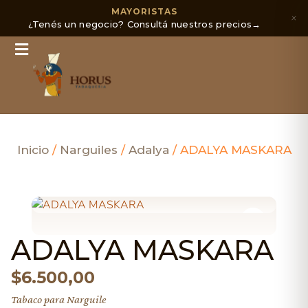
MAYORISTAS
×
¿Tenés un negocio? Consultá nuestros precios
→
Inicio
/
Narguiles
/
Adalya
/ ADALYA MASKARA
ADALYA MASKARA
$
6.500,00
Tabaco para Narguile