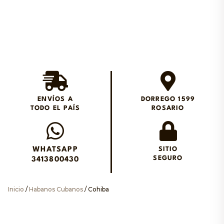
Envios en el día en
Rosario
ENVÍOS A
DORREGO 1599
TODO EL PAÍS
ROSARIO
Envianos un WhatsApp
WHATSAPP
SITIO
SEGURO
3413800430
Inicio
/
Habanos Cubanos
/ Cohiba