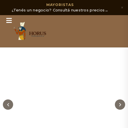
MAYORISTAS
×
¿Tenés un negocio? Consultá nuestros precios
→