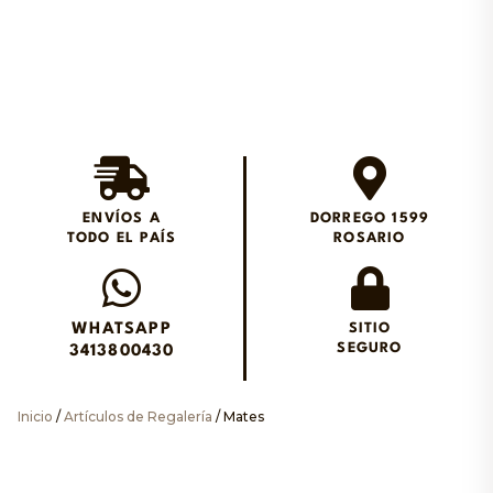
Envios en el día en
Rosario
ENVÍOS A
DORREGO 1599
TODO EL PAÍS
ROSARIO
Envianos un WhatsApp
WHATSAPP
SITIO
SEGURO
3413800430
Inicio
/
Artículos de Regalería
/ Mates