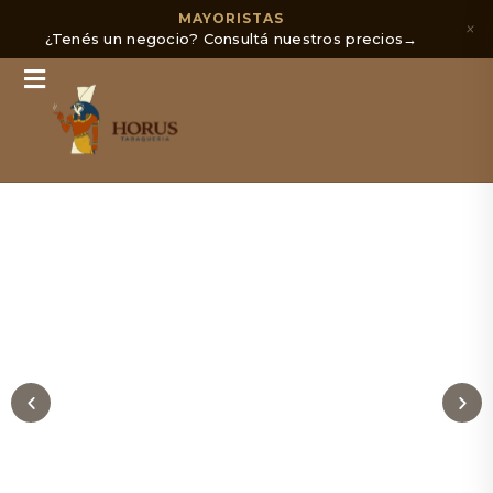
MAYORISTAS
×
¿Tenés un negocio? Consultá nuestros precios
→