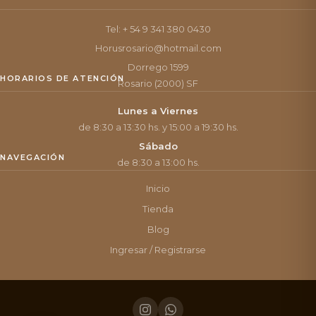
Tel: + 54 9 341 380 0430
Horusrosario@hotmail.com
Dorrego 1599
HORARIOS DE ATENCIÓN
Rosario (2000) SF
Lunes a Viernes
de 8:30 a 13:30 hs. y 15:00 a 19:30 hs.
Sábado
NAVEGACIÓN
de 8:30 a 13:00 hs.
Inicio
Tienda
Blog
Ingresar / Registrarse