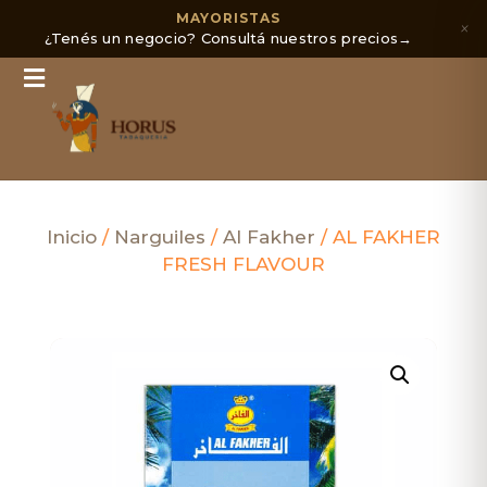
MAYORISTAS
×
¿Tenés un negocio? Consultá nuestros precios
→
Inicio
/
Narguiles
/
Al Fakher
/ AL FAKHER
FRESH FLAVOUR