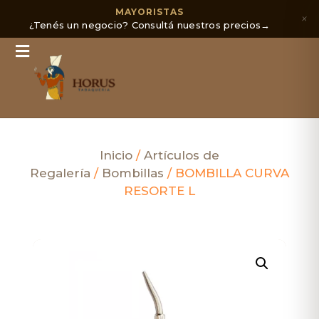
MAYORISTAS
×
¿Tenés un negocio? Consultá nuestros precios
→
Inicio
/
Artículos de
Regalería
/
Bombillas
/ BOMBILLA CURVA
RESORTE L