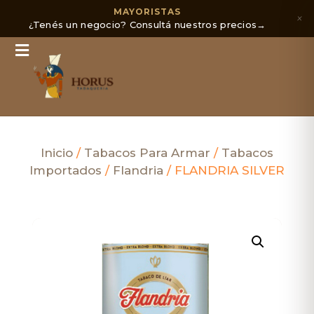
MAYORISTAS
×
¿Tenés un negocio? Consultá nuestros precios
→
Inicio
/
Tabacos Para Armar
/
Tabacos
Importados
/
Flandria
/ FLANDRIA SILVER