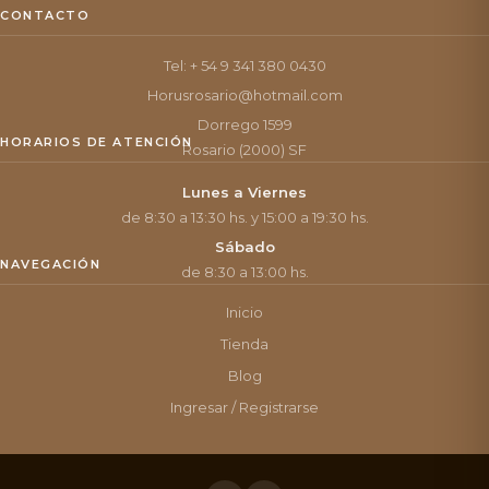
CONTACTO
Tel: + 54 9 341 380 0430
Horusrosario@hotmail.com
Dorrego 1599
HORARIOS DE ATENCIÓN
Rosario (2000) SF
Lunes a Viernes
de 8:30 a 13:30 hs. y 15:00 a 19:30 hs.
Sábado
NAVEGACIÓN
de 8:30 a 13:00 hs.
Inicio
Tienda
Blog
Ingresar / Registrarse