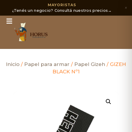
MAYORISTAS
×
¿Tenés un negocio? Consultá nuestros precios
→
Inicio
/
Papel para armar
/
Papel Gizeh
/ GIZEH
BLACK Nº1