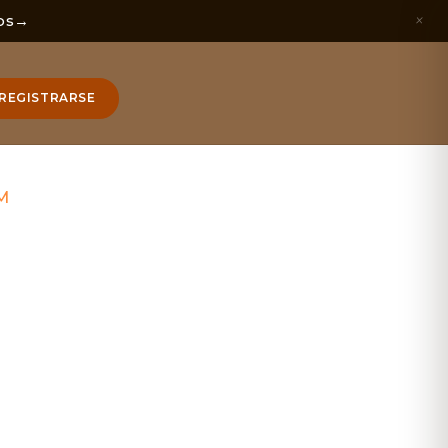
×
os
→
REGISTRARSE
M