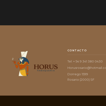
CONTACTO
Tel: + 54 9 341 380 0430
Horusrosario@hotmail.
Dorrego 1599
Rosario (2000) SF