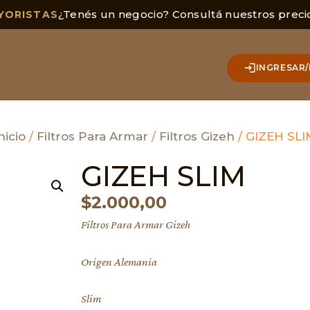
¿Tenés un negocio? Consultá nuestros preci
YORISTAS
INGRESAR/
nicio
/
Filtros Para Armar
/
Filtros Gizeh
/ GIZEH SLI
GIZEH SLIM
$
2.000,00
Filtros Para Armar Gizeh
Origen Alemania
Slim