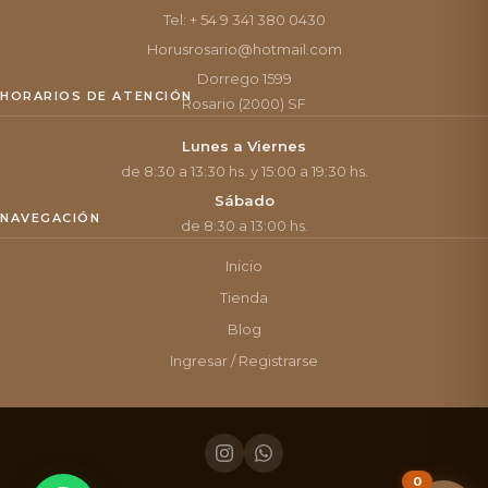
Tel: + 54 9 341 380 0430
Horusrosario@hotmail.com
Dorrego 1599
HORARIOS DE ATENCIÓN
Rosario (2000) SF
Lunes a Viernes
de 8:30 a 13:30 hs. y 15:00 a 19:30 hs.
Sábado
NAVEGACIÓN
de 8:30 a 13:00 hs.
Inicio
Tienda
Blog
Ingresar / Registrarse
0