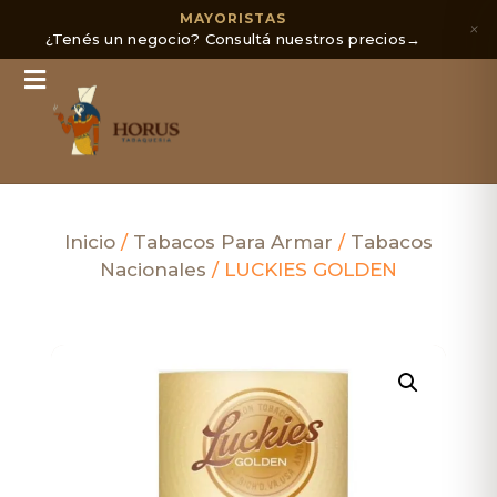
MAYORISTAS
×
¿Tenés un negocio? Consultá nuestros precios
→
Inicio
/
Tabacos Para Armar
/
Tabacos
Nacionales
/ LUCKIES GOLDEN