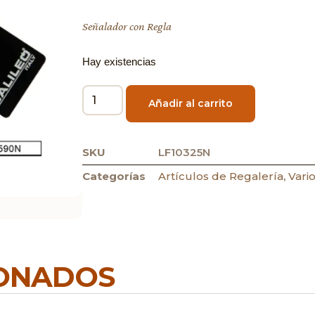
Señalador con Regla
Hay existencias
Añadir al carrito
SKU
LF10325N
Categorías
Artículos de Regalería
,
Vari
IONADOS