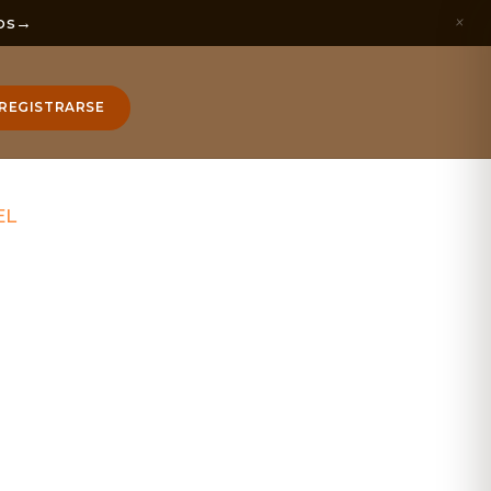
×
os
→
REGISTRARSE
EL