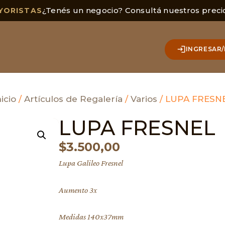
¿Tenés un negocio? Consultá nuestros preci
YORISTAS
INGRESAR/
nicio
/
Artículos de Regalería
/
Varios
/ LUPA FRESN
LUPA FRESNEL
$
3.500,00
Lupa Galileo Fresnel
Aumento 3x
Medidas 140x37mm