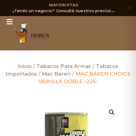
MAYORISTAS
×
¿Tenés un negocio? Consultá nuestros precios
→
Inicio
/
Tabacos Para Armar
/
Tabacos
Importados
/
Mac Baren
/ MAC BAREN CHOICE
VAINILLA DOBLE -225-