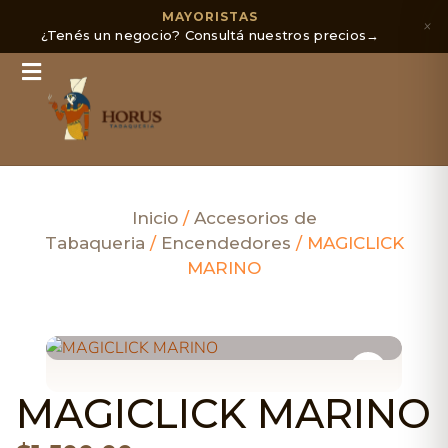
MAYORISTAS
×
¿Tenés un negocio? Consultá nuestros precios
→
Inicio
/
Accesorios de
Tabaqueria
/
Encendedores
/ MAGICLICK
MARINO
MAGICLICK MARINO