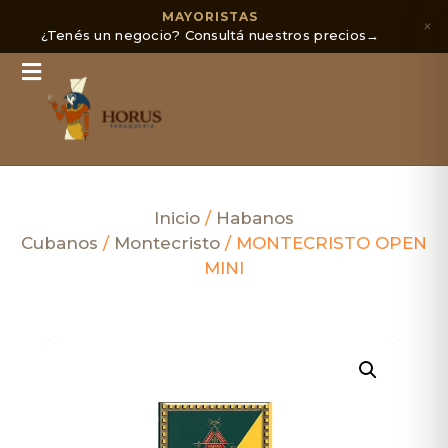
MAYORISTAS
×
¿Tenés un negocio? Consultá nuestros precios
→
Inicio
/
Habanos
Cubanos
/
Montecristo
/ MONTECRISTO OPEN
MINI