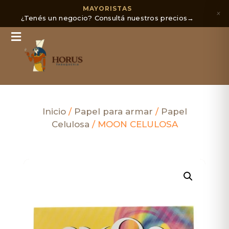
MAYORISTAS
×
¿Tenés un negocio? Consultá nuestros precios
→
Inicio
/
Papel para armar
/
Papel
Celulosa
/ MOON CELULOSA