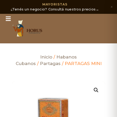
MAYORISTAS
×
¿Tenés un negocio? Consultá nuestros precios
→
Inicio
/
Habanos
Cubanos
/
Partagas
/ PARTAGAS MINI