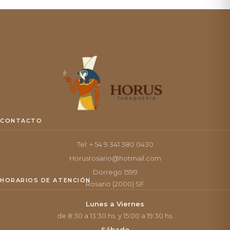
CONTACTO
Tel: + 54 9 341 380 0430
Horusrosario@hotmail.com
Dorrego 1599
HORARIOS DE ATENCIÓN
Rosario (2000) SF
Lunes a Viernes
de 8:30 a 13:30 hs. y 15:00 a 19:30 hs.
Sábado