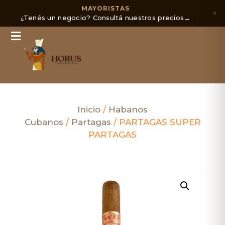
MAYORISTAS
×
¿Tenés un negocio? Consultá nuestros precios
→
Inicio
/
Habanos
Cubanos
/
Partagas
/ PARTAGAS SUPER
PARTAGAS