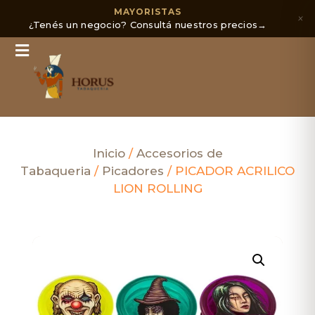
MAYORISTAS
×
¿Tenés un negocio? Consultá nuestros precios
→
Inicio
/
Accesorios de
Tabaqueria
/
Picadores
/ PICADOR ACRILICO
LION ROLLING