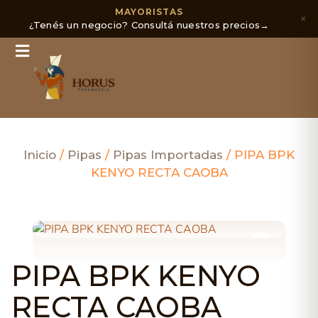
MAYORISTAS
×
¿Tenés un negocio? Consultá nuestros precios
→
Inicio
/
Pipas
/
Pipas Importadas
/ PIPA BPK
KENYO RECTA CAOBA
PIPA BPK KENYO
RECTA CAOBA