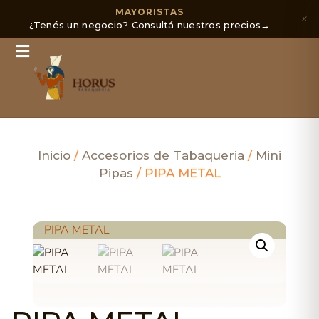
MAYORISTAS
×
¿Tenés un negocio? Consultá nuestros precios
→
Inicio
/
Accesorios de Tabaqueria
/
Mini
Pipas
/ PIPA METAL