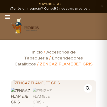
MAYORISTAS
×
¿Tenés un negocio? Consultá nuestros precios
→
Inicio
/
Accesorios de
Tabaqueria
/
Encendedores
Cataliticos
/ ZENGAZ FLAME JET GRIS