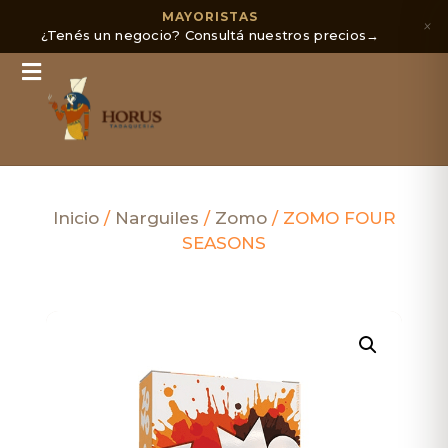
MAYORISTAS
×
¿Tenés un negocio? Consultá nuestros precios
→
Inicio
/
Narguiles
/
Zomo
/ ZOMO FOUR
SEASONS