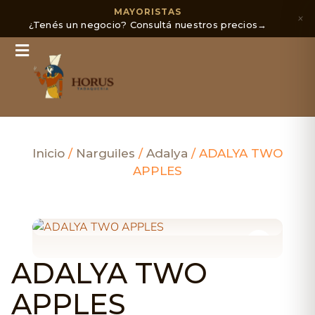
MAYORISTAS
×
¿Tenés un negocio? Consultá nuestros precios
→
Inicio
/
Narguiles
/
Adalya
/ ADALYA TWO
APPLES
ADALYA TWO
APPLES