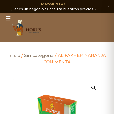
MAYORISTAS
×
¿Tenés un negocio? Consultá nuestros precios
→
Inicio
/
Sin categoría
/ AL FAKHER NARANJA
CON MENTA