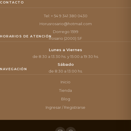
CONTACTO
Tel: + 54 9 341 380 0430
Horusrosario@hotmail.com
Dorrego 1599
HORARIOS DE ATENCIÓN
Rosario (2000) SF
Lunes a Viernes
de 8:30 a 13:30 hs. y 15:00 a 19:30 hs.
Sábado
NAVEGACIÓN
de 8:30 a 13:00 hs.
Inicio
Tienda
Blog
Ingresar / Registrarse