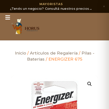
MAYORISTAS
×
¿Tenés un negocio? Consultá nuestros precios
→
Inicio
/
Artículos de Regalería
/
Pilas -
Baterias
/ ENERGIZER 675