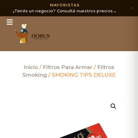
MAYORISTAS
×
¿Tenés un negocio? Consultá nuestros precios
→
Inicio
/
Filtros Para Armar
/
Filtros
Smoking
/ SMOKING TIPS DELUXE